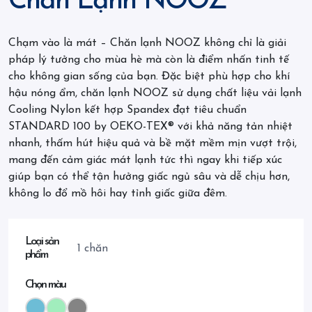
Chăn Lạnh NOOZ
Chạm vào là mát – Chăn lạnh NOOZ không chỉ là giải
pháp lý tưởng cho mùa hè mà còn là điểm nhấn tinh tế
cho không gian sống của bạn. Đặc biệt phù hợp cho khí
hậu nóng ẩm, chăn lạnh NOOZ sử dụng chất liệu vải lạnh
Cooling Nylon kết hợp Spandex đạt tiêu chuẩn
STANDARD 100 by OEKO-TEX® với khả năng tản nhiệt
nhanh, thấm hút hiệu quả và bề mặt mềm mịn vượt trội,
mang đến cảm giác mát lạnh tức thì ngay khi tiếp xúc
giúp bạn có thể tận hưởng giấc ngủ sâu và dễ chịu hơn,
không lo đổ mồ hôi hay tỉnh giấc giữa đêm.
Loại sản
1 chăn
phẩm
Chọn màu