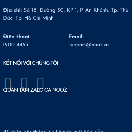
Địa chỉ:
Số 1B, Đường 30, KP 1, P. An Khánh, Tp. Thủ
Đức, Tp. Hồ Chí Minh
Điện thoại:
Email:
1900 4463
support@nooz.vn
KẾT NỐI VỚI CHÚNG TÔI
QUAN TÂM ZALO OA NOOZ